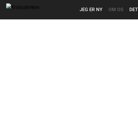
JEG ER NY
OM OS
DET