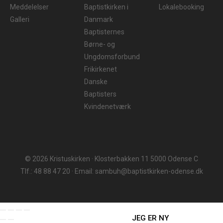
Meddelelser
Baptistkirken i
Lokalebooking
Galleri
Danmark
Baptisternes
Børne- og
Ungdomsforbund
Frikirkenet
Danske
Baptisters
Kvindenetværk
© 2026 Kristuskirken · Klosterbakken 11 5000 Odense C
Tlf.: 48 88 47 20 · Email: sambuh@baptistkirken-odense.dk
JEG ER NY