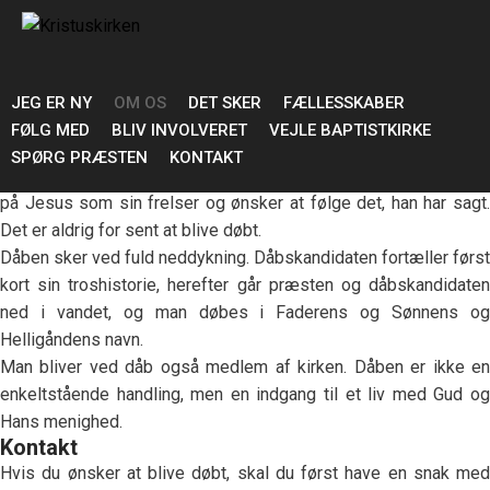
Dåb
Bliv døbt i vores kirke
I Baptistkirken respekterer vi det enkelte menneskes egne valg.
Vi døber dem, der selv beder om at blive døbt. Af samme grund
JEG ER NY
OM OS
DET SKER
FÆLLESSKABER
døber vi ikke børn, før de selv har taget stilling til Jesus og til
FØLG MED
BLIV INVOLVERET
VEJLE BAPTISTKIRKE
den kristne tro. Der er ikke sat en minimumsalder på, men man
SPØRG PRÆSTEN
KONTAKT
kan blive døbt, når man selv har taget et valg om, at man vil tro
på Jesus som sin frelser og ønsker at følge det, han har sagt.
Det er aldrig for sent at blive døbt.
Dåben sker ved fuld neddykning. Dåbskandidaten fortæller først
kort sin troshistorie, herefter går præsten og dåbskandidaten
ned i vandet, og man døbes i Faderens og Sønnens og
Helligåndens navn.
Man bliver ved dåb også medlem af kirken. Dåben er ikke en
enkeltstående handling, men en indgang til et liv med Gud og
Hans menighed.
Kontakt
Hvis du ønsker at blive døbt, skal du først have en snak med