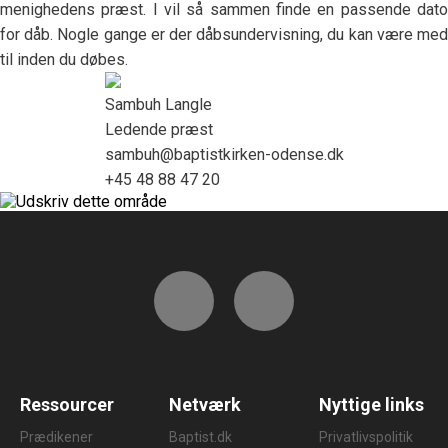
menighedens præst. I vil så sammen finde en passende dato
for dåb. Nogle gange er der dåbsundervisning, du kan være med
til inden du døbes.
Sambuh Langle
Ledende præst
sambuh@baptistkirken-odense.dk
+45 48 88 47 20
Ressourcer
Netværk
Nyttige links
Prædikener
Baptist.dk
Privatlivspolitik