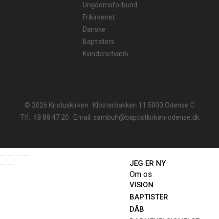
Ungdomsforbund
Frikirkenet
Danske
Baptisters
Kvindenetværk
© 2026 Kristuskirken · Klosterbakken 11 5000 Odense C
Tlf.: 48 88 47 20 · Email: sambuh@baptistkirken-odense.dk
JEG ER NY
Om os
VISION
BAPTISTER
DÅB