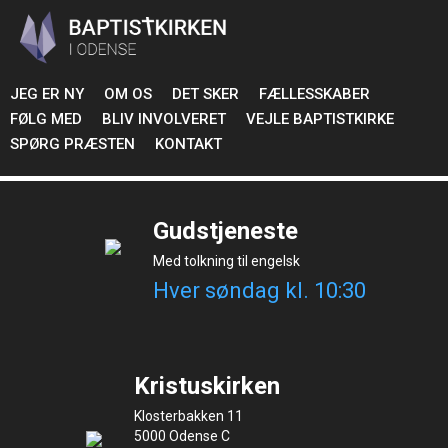
Er du ny?
Og vil du vide mere om vores kirke
Find ud af mere
JEG ER NY
OM OS
DET SKER
FÆLLESSKABER
FØLG MED
BLIV INVOLVERET
VEJLE BAPTISTKIRKE
Café Klosterbakken
SPØRG PRÆSTEN
KONTAKT
Læs mere
Gudstjeneste
Med tolkning til engelsk
Hver søndag kl. 10:30
Kristuskirken
Klosterbakken 11
5000 Odense C