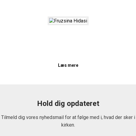
Her kan du læse om folks oplevelser i kirken og med at komme
til kirken. Tryk "læs mere" for at læse de fulde historier.
Fruzsina Hidasi
Denne kirke er Guds hjælp i mit liv; personerne her hjælper mig
med at komme igennem udfordringerne med at bo i et fremmed
land, og jeg er dem meget taknemmelig.
Læs mere
Hold dig opdateret
Tilmeld dig vores nyhedsmail for at følge med i, hvad der sker i
kirken.