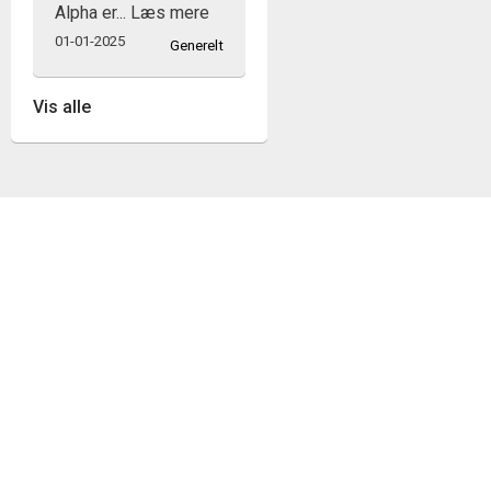
Alpha er...
Læs mere
01-01-2025
Generelt
Vis alle
CAFÉ KLOSTERBAKKEN
Vi har en café i kirken, der holder åbent hver søndag både før og
efter gudstjenesten. Det er det oplagte sted i kirken til at få en
god snak med dem du kender over en varm kop kaffe, men også
stedet hvor du kan hilse på nogle du ikke kender. Caféen
serverer både kaffe, te, morgenmad og kage. Udover
søndagene holder caféen også åbent de fleste hverdage, hvor
alle er velkomne til at kigge forbi og få en kop kaffe to-go eller