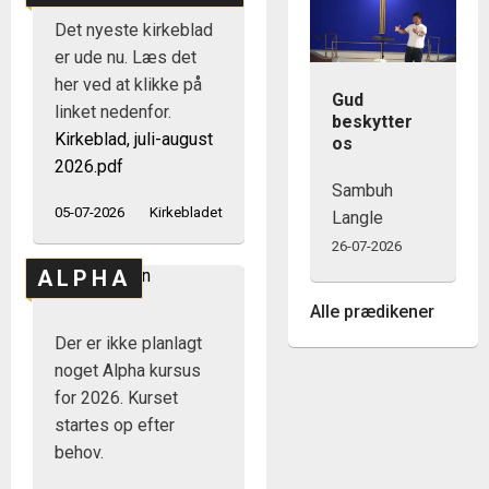
Det nyeste kirkeblad
er ude nu. Læs det
her ved at klikke på
Gud
linket nedenfor.
beskytter
Kirkeblad, juli-august
os
2026.pdf
Sambuh
05-07-2026
Kirkebladet
Langle
26-07-2026
ALPHA
Alle prædikener
Der er ikke planlagt
noget Alpha kursus
for 2026. Kurset
startes op efter
behov.