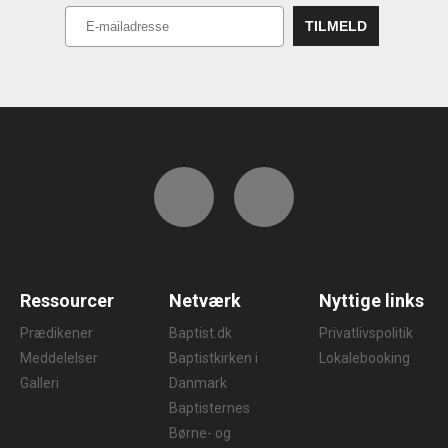
Ressourcer
Netværk
Nyttige links
Prædikener
Baptist.dk
Privatlivspolitik
Meddelelser
Baptistkirken i
Lokalebooking
Galleri
Danmark
Baptisternes
Børne- og