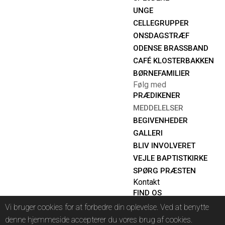
UNGE
CELLEGRUPPER
ONSDAGSTRÆF
ODENSE BRASSBAND
CAFÉ KLOSTERBAKKEN
BØRNEFAMILIER
Følg med
PRÆDIKENER
MEDDELELSER
BEGIVENHEDER
GALLERI
BLIV INVOLVERET
VEJLE BAPTISTKIRKE
SPØRG PRÆSTEN
Kontakt
FIND OS
ANSVARLIGE
Vi bruger cookies for at forbedre din oplevelse. Ved at benytte
NYHEDSMAIL
denne hjemmeside accepterer du vores brug af cookies.