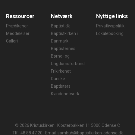
Ressourcer
Netværk
Nyttige links
Prædikener
Baptist.dk
Privatlivspolitik
Meddelelser
Baptistkirken i
Lokalebooking
Galleri
Danmark
Baptisternes
Børne- og
Ungdomsforbund
Frikirkenet
Danske
Baptisters
Kvindenetværk
© 2026 Kristuskirken · Klosterbakken 11 5000 Odense C
Tlf.: 48 88 47 20 · Email: sambuh@baptistkirken-odense.dk