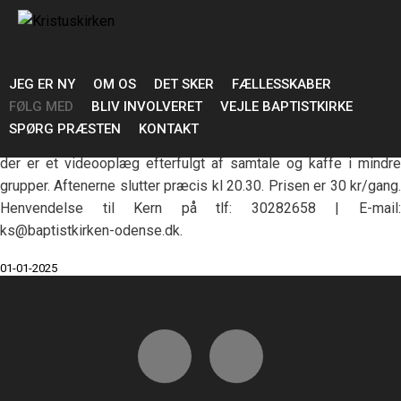
ALPHA
Der er ikke planlagt noget Alpha kursus for 2026. Kurset startes
op efter behov.
JEG ER NY
OM OS
DET SKER
FÆLLESSKABER
Alpha er et grundkursus i kristendom. Uanset hvilken baggrund
FØLG MED
BLIV INVOLVERET
VEJLE BAPTISTKIRKE
vi har, vil vi nysgerrigt udforske den kristne tro.
SPØRG PRÆSTEN
KONTAKT
Hver aften begynder med fællesspisning kl. 18.00. Derefter er
der er et videooplæg efterfulgt af samtale og kaffe i mindre
grupper. Aftenerne slutter præcis kl 20.30. Prisen er 30 kr/gang.
Henvendelse til Kern på tlf: 30282658 | E-mail:
ks@baptistkirken-odense.dk.
01-01-2025